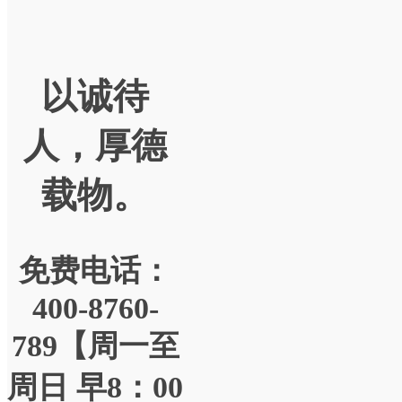
•
起重机维修改造
修和电梯日常维护
•
电梯安装改造维修
•
钢结构安装维护
约定，提供服务且
以诚待
数调整改造以下部
等内容发生变更时
人，厚德
冲器、门锁、绳头
载物。
璃门及玻璃轿壁、
路、液压泵站、限
沉降（防爬）装置
免费电话：
轮、副轮）、金属
400-8760-
屏不管左栏所列部
789【周一至
应当认定为改造作
周日 早8：00