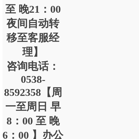
式、控制方式、提
至 晚21：00
名义宽度、防爆等
夜间自动转
列出的参数等内容
规格）才能完成的
移至客服经
器、安全钳、缓冲
理】
柜、导靴、防火层
咨询电话：
含有电子元件的安
0538-
阀、手动下降阀、
8592358【周
链、驱动主机、滚
一至周日 早
扶梯或自动人行道
速方式、控制方式
8：00 至 晚
度、名义宽度、防
6：00 】办公