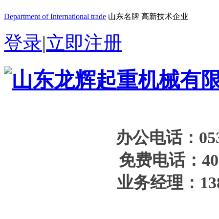
Department of International trade
山东名牌 高新技术企业
登录
|
立即注册
办公电话：0538
免费电话：400-
业务经理：1385