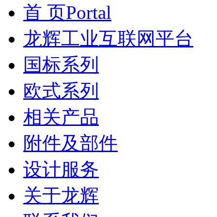
首 页
Portal
龙辉工业互联网平台
国标系列
欧式系列
相关产品
附件及部件
设计服务
关于龙辉