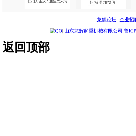
龙辉论坛
|
企业招
|
山东龙辉起重机械有限公司
鲁ICP
返回顶部