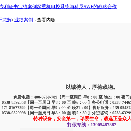
专利证书
业绩案例
起重机电控系统
与科尼SWF的战略合作
于龙辉
›
业绩案例
›
查看内容
330133-AJ50t-20m
7:02
|
发布者:
admin
|
查看:
4621
|
评论: 0
2022-5-27 17:02
|
发布者:
admin
|
查看:
4621
|
021330987-LH103t-28.5m H=9m A3
以诚待人，厚德载物。
免费电话：400-8760-789【周一至周日 早8：00 至 晚21：00
538-8592358【周一至周日 早8：00 至 晚6：00 】办公电话：0538-744
71 81677299【周一至周日 早9：00 至 晚21：00】售后服务：139 0548
538-6329998【周一至周日 早8：00 至 晚5：30 】外贸咨询：0538-632
特种设备，安全第一，珍爱生命，请选正品众
打假专线：13905487382