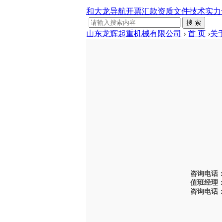
和大龙导航
开票汇款
资质文件
技术实力
搜 索
山东龙辉起重机械有限公司
›
首 页
›
关
2022
下级分类
设备出厂实景
2022-5-27 1
业绩工程案例
国标系列
上一篇：
2
门式起重机
通用吊钩门式
起重机
咨询电话：0
电动葫芦门式
值班经理：1
起重机
咨询电话：0
集装箱门式起
重机
提梁机门式起