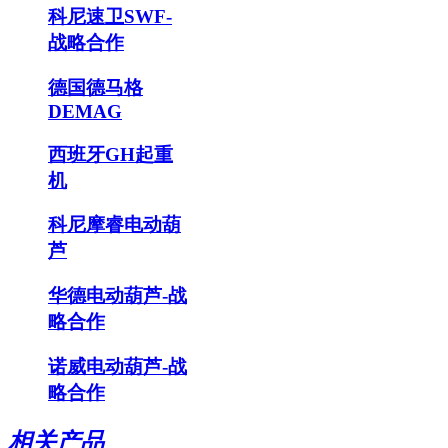
科尼速卫SWF-
战略合作
德国德马格
DEMAG
西班牙GH起重
机
科尼摩睿电动葫
芦
华德电动葫芦-战
略合作
诺威电动葫芦-战
略合作
相关产品