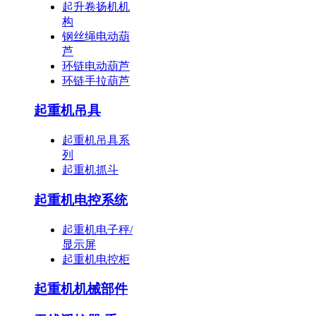
起升卷扬机机
构
钢丝绳电动葫
芦
环链电动葫芦
环链手拉葫芦
起重机吊具
起重机吊具系
列
起重机抓斗
起重机电控系统
起重机电子秤/
显示屏
起重机电控柜
起重机机械部件