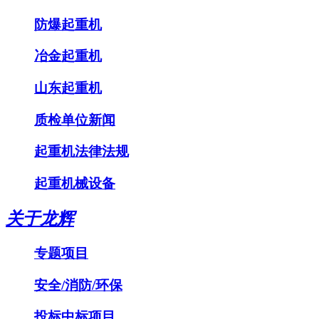
防爆起重机
冶金起重机
山东起重机
质检单位新闻
起重机法律法规
起重机械设备
关于龙辉
专题项目
安全/消防/环保
投标中标项目