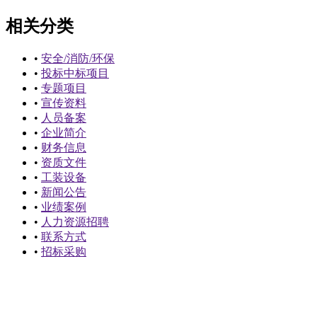
相关分类
•
安全/消防/环保
•
投标中标项目
•
专题项目
•
宣传资料
•
人员备案
•
企业简介
•
财务信息
•
资质文件
•
工装设备
•
新闻公告
•
业绩案例
•
人力资源招聘
•
联系方式
•
招标采购