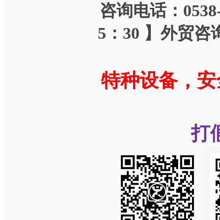
咨询电话：0538-
单梁悬挂起重
机
5：30 】外贸咨询
抓斗起重机
垃圾抓斗起重
机
特种设备，安
洁净起重机
简易轻小型起重
机
打假
悬臂起重机
KBK柔性轨道起
重机
特种定制起重机