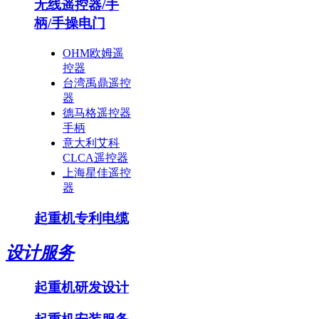
无线遥控器/手
柄/手操电门
OHM欧姆遥
控器
台湾禹鼎遥控
器
德马格遥控器
手柄
意大利艾科
CLCA遥控器
上海星佳遥控
器
起重机专利电缆
设计服务
起重机研发设计