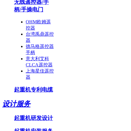
无线遥控器/手
柄/手操电门
OHM欧姆遥
控器
台湾禹鼎遥控
器
德马格遥控器
手柄
意大利艾科
CLCA遥控器
上海星佳遥控
器
起重机专利电缆
设计服务
起重机研发设计