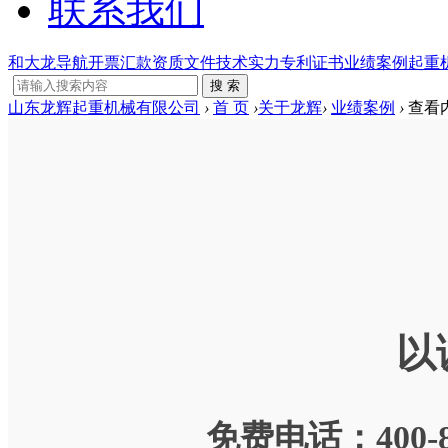
联系我们
和大龙导航
开票汇款
资质文件
技术实力
专利证书
业绩案例
起重
搜 索
山东龙辉起重机械有限公司
›
首 页
›
关于龙辉
›
业绩案例
›
查看
2021330648-ORD
下级分类
设备出厂实景
2021-9-20 15:38
|
发布者:
zhc
|
查看:
业绩工程案例
国标系列
上一篇：
2021330454-QZ5-14.75 A6
门式起重机
以
通用吊钩门式
起重机
电动葫芦门式
起重机
免费电话：400-8
集装箱门式起