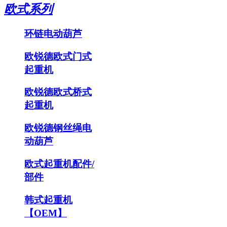
欧式系列
环链电动葫芦
欧锐德欧式门式
起重机
欧锐德欧式桥式
起重机
欧锐德钢丝绳电
动葫芦
欧式起重机配件/
部件
韩式起重机
【OEM】