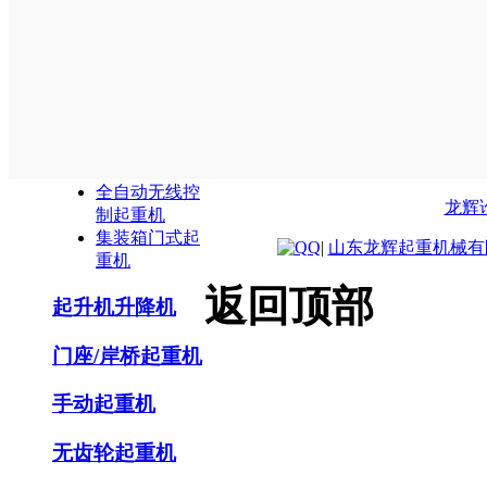
多功能焙烧起
重机
不锈钢洁净起
重机
专利氧化铝专
用起重机
航空航天专用
起重机
全自动无线控
龙辉
制起重机
集装箱门式起
|
山东龙辉起重机械有
重机
返回顶部
起升机升降机
门座/岸桥起重机
手动起重机
无齿轮起重机