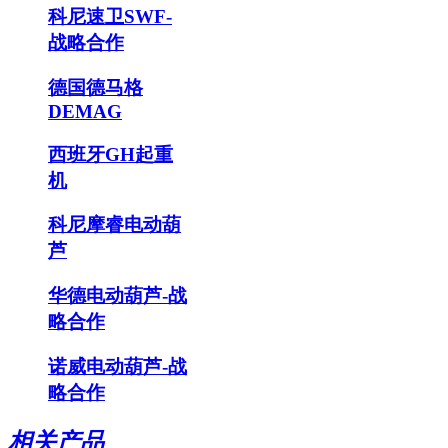
科尼速卫SWF-
战略合作
德国德马格
DEMAG
西班牙GH起重
机
科尼摩睿电动葫
芦
华德电动葫芦-战
略合作
诺威电动葫芦-战
略合作
相关产品