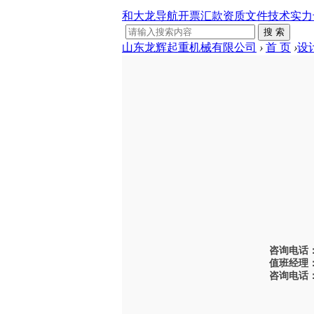
和大龙导航
开票汇款
资质文件
技术实力
搜 索
山东龙辉起重机械有限公司
›
首 页
›
设
国标系列
小车
门式起重机
2020-8-5 15
通用吊钩门式
起重机
电动葫芦门式
起重机
上一篇：
集装箱门式起
重机
提梁机门式起
重机
咨询电话：0
半门式起重机
值班经理：1
咨询电话：0
桥式起重机