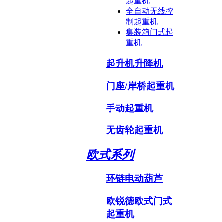
起重机
全自动无线控
制起重机
集装箱门式起
重机
起升机升降机
门座/岸桥起重机
手动起重机
无齿轮起重机
欧式系列
环链电动葫芦
欧锐德欧式门式
起重机