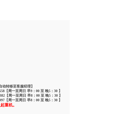
作者: 吴振国
 夜间自动转移至客服经理】
6558【周一至周日 早9：00 至 晚5：30 】
7382【周一至周日 早8：00 至 晚5：30 】
9997【周一至周日 早8：00 至 晚5：30 】
人起重机。