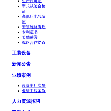
生产许可证
型式试验合格
证
高低压电气资
质
安装维修资质
专利证书
奖励荣誉
战略合作协议
工装设备
新闻公告
业绩案例
设备出厂实景
业绩工程案例
人力资源招聘