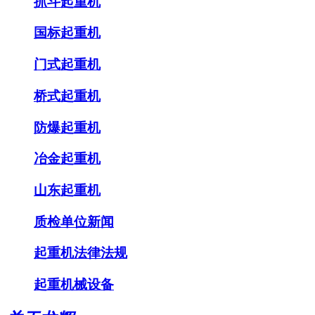
抓斗起重机
国标起重机
门式起重机
桥式起重机
防爆起重机
冶金起重机
山东起重机
质检单位新闻
起重机法律法规
起重机械设备